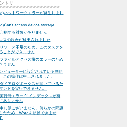
ントリ
roid)ネットワークエラーが発生しまし
id)Can’t access device storage
el)印刷する対象がありません
ドレスの競合が検出されました
cel)リソース不足のため、このタスクを
ることができません
rd)ファイルアクセス権のエラーのため
きません
ンピューターに設定されている制約
、この操作は中止されました。
rd)ダイアログボックスが開いているた
マンドを実行できません。
d)実行時エラー’9′:インデックスが有
にありません
d)申し訳ございません。何らかの問題
生したため、Wordを起動できませ
)