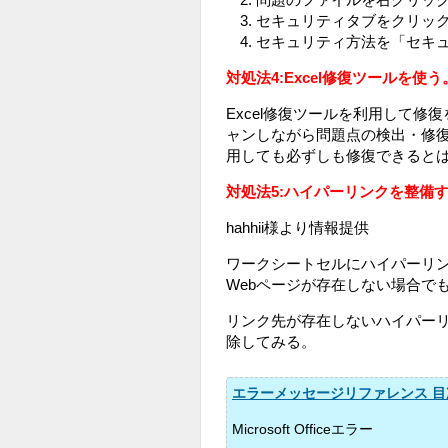
セキュリティタブをクリッ
セキュリティ方法を「セキ
対処法4:Excel修復ツールを使う
Excel修復ツールを利用して
ャンしながら問題点の検出・修
用しても必ずしも修復できると
対処法5:ハイパーリンクを整備
hahhii様より情報提供
ワークシートセルにハイパーリ
Webページが存在しない場合で
リンク先が存在しないハイパー
除してみる。
エラーメッセージリファレンス 目
Microsoft Officeエラー