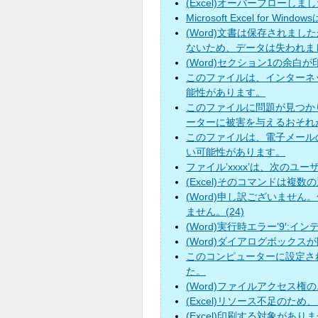
(Excel)オーバーフローしま
Microsoft Excel for W
(Word)文書は保存されま
ないため、データは失われま
(Word)セクション1の余
このファイルは、インターネ
能性があります。
このファイルに問題が見つか
ーターに被害を与えるおそれ
このファイルは、電子メール
い可能性があります。
ファイル’xxxx’は、次のユ
(Excel)そのコマンドは複
(Word)申し訳ございませ
ません。(24)
(Word)実行時エラー’9′
(Word)ダイアログボック
このコンピューターに設定
た。
(Word)ファイルアクセス
(Excel)リソース不足の
(Excel)印刷する対象があり