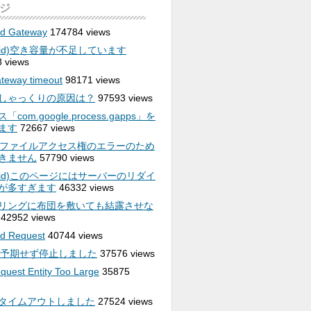
ジ
ad Gateway
174784 views
roid)空き容量が不足しています
 views
teway timeout
98171 views
しゃっくりの原因は？
97593 views
com.google.process.gapps」を
ます
72667 views
rd)ファイルアクセス権のエラーのため
きません
57790 views
roid)このページにはサーバーのリダイ
が多すぎます
46332 views
リングに布団を敷いても結露させな
42952 views
d Request
40744 views
Eは予期せず停止しました
37576 views
quest Entity Too Large
35875
タイムアウトしました
27524 views