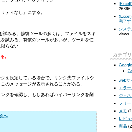
[Ex
ク
26396 
ュリティなし」にする。
(Ex
完了す
。
システ
修復を試みる。修復ツールの多くは、ファイルをスキ
views
復を試みる。有償のツールが多いが、ツールを使
は限らない。
カテゴリ
する。
Googl
Go
ンクを設定している場合で、リンク先ファイルや
web
もこのメッセージが表示されることがある。
エラー
リンクを確認し、もしあればハイパーリンクを削
ジェネ
フリー
メモ
(1
次へ
レビュ
商品
(2