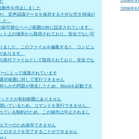
2006年9
した
indowsは動作を停止しました
2006年6
したが、音声認識データを保存する十分な空き領域が
した。
白が印刷可能なページ範囲の外に設定されています。
ット上の場所から取得されており、安全でない可
りました。このファイルを編集すると、コンピュ
があります。
の添付ファイルとして取得されており、安全でな
ーザーによって保護されています
数の選択範囲に対して実行できません
ん。何らかの問題が発生したため、Wordを起動でき
:インデックスが有効範囲にありません
スが開いているため、コマンドを実行できません。
されている制約のため、この操作は中止されまし
権のエラーのため保存できません
ため、このタスクを完了することができません
ません