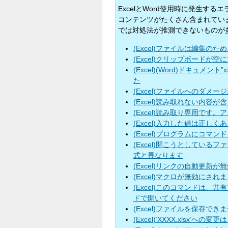
ExcelとWord使用時に発生す
コンテンツがたくさん含まれてい
では対処法が推測できないものが
(Excel)ファイルは編集の
(Excel)クリップボードが空
(Excel)(Word)ドキュ
た
(Excel)ファイルへのダメ
(Excel)読み取れない内容
(Excel)読み取り専用です
(Excel)入力した値は正しく
(Excel)プログラムにコ
(Excel)開こうとしているフ
式と異なります
(Excel)リンクの自動更新
(Excel)マクロが無効にされ
(Excel)このコマンドは
ドで開いてください
(Excel)ファイルを保存でき
(Excel)’XXXX.xlsx