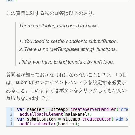
この質問に対する私の回答は以下の通り。
There are 2 things you need to know.
1. You need to set the handler to submitButton.
2. There is no ‘getTemplates(string)’ functions.
I think you have to find template by for() loop.
質問者が知っておかなければならないことは2つ。1つ目
は、submitボタンにイベントハンドラを設定する必要が
あること。このままではボタンをクリックしてもなんの
反応もないはずです。
1

var
 handler 
=
 siteapp.
createServerHandler
(
'creat
2

addCallbackElement
(
mainPanel
)
;
3

var
 submitButton 
=
 siteapp.
createButton
(
'Add Sit
addClickHandler
(
handler
)
;