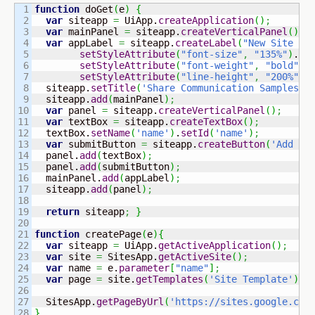
1

function
 doGet
(
e
)
{
2

var
 siteapp 
=
 UiApp.
createApplication
(
)
;
3

var
 mainPanel 
=
 siteapp.
createVerticalPanel
(
)
;
4

var
 appLabel 
=
 siteapp.
createLabel
(
"New Site Pr
5

setStyleAttribute
(
"font-size"
,
"135%"
)
.

6

setStyleAttribute
(
"font-weight"
,
"bold"
)
.

7

setStyleAttribute
(
"line-height"
,
"200%"
)
;
8

  siteapp.
setTitle
(
'Share Communication Samples'
)
9

  siteapp.
add
(
mainPanel
)
;
10

var
 panel 
=
 siteapp.
createVerticalPanel
(
)
;
11

var
 textBox 
=
 siteapp.
createTextBox
(
)
;
12

  textBox.
setName
(
'name'
)
.
setId
(
'name'
)
;
13

var
 submitButton 
=
 siteapp.
createButton
(
'Add Si
14

  panel.
add
(
textBox
)
;
15

  panel.
add
(
submitButton
)
;
16

  mainPanel.
add
(
appLabel
)
;
17

  siteapp.
add
(
panel
)
;
18

19

return
 siteapp
;
}
20

21

function
 createPage
(
e
)
{
22

var
 siteapp 
=
 UiApp.
getActiveApplication
(
)
;
23

var
 site 
=
 SitesApp.
getActiveSite
(
)
;
24

var
 name 
=
 e.
parameter
[
"name"
]
;
25

var
 page 
=
 site.
getTemplates
(
'Site Template'
)
;
26

27

  SitesApp.
getPageByUrl
(
'https://sites.google.com
}