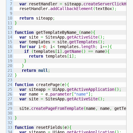
7

var
 resetHandler 
=
 siteapp.
createServerClickHan
8

  resetHandler.
addCallbackElement
(
textBox
)
;
9

10

return
 siteapp
;
11

}
12

13

function
 getTemplateByName_
(
name
)
{
14

var
 site 
=
 SitesApp.
getActiveSite
(
)
;
15

var
 templates 
=
 site.
getTemplates
(
)
;
16

for
(
var
 i
=
0
;
 i
<
 templates.
length
;
 i
++
)
{
17

if
(
templates
[
i
]
.
getName
(
)
==
 name
)
{
18

return
 templates
[
i
]
;
19

}
20

}
21

return
null
;
22

}
23

24

function
 createPage
(
e
)
{
25

var
 siteapp 
=
 UiApp.
getActiveApplication
(
)
;
26

var
 name 
=
 e.
parameter
[
"name"
]
;
27

var
 site 
=
 SitesApp.
getActiveSite
(
)
;
28

29

  site.
createPageFromTemplate
(
name
,
 name
,
 getTemp
30

31

}
32

33

function
 resetFields
(
e
)
{
34

var
 siteapp 
=
 UiApp.
getActiveApplication
(
)
;