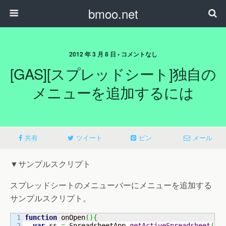
bmoo.net
2012 年 3 月 8 日 • コメントなし
[GAS][スプレッドシート]独自の
メニューを追加するには
共有
ツイート
ピン
メール
▼サンプルスクリプト
スプレッドシートのメニューバーにメニューを追加する
サンプルスクリプト。
1

function
 onOpen
(
)
{
2

var
 ss 
=
 SpreadsheetApp.
getActiveSpreadsheet
(
)
;