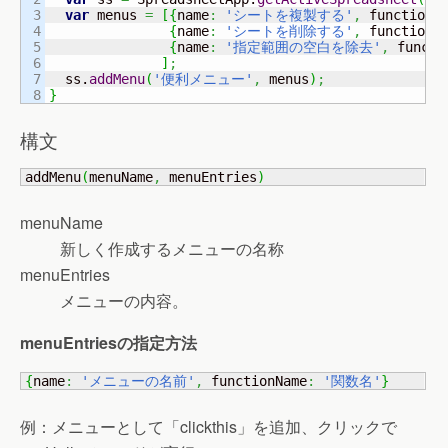
3

var
 menus 
=
[
{
name
:
'シートを複製する'
,
 functionN
4

{
name
:
'シートを削除する'
,
 functionN
5

{
name
:
'指定範囲の空白を除去'
,
 functi
6

]
;
7

  ss.
addMenu
(
'便利メニュー'
,
 menus
)
;
}
構文
addMenu
(
menuName
,
 menuEntries
)
menuName
新しく作成するメニューの名称
menuEntries
メニューの内容。
menuEntriesの指定方法
{
name
:
'メニューの名前'
,
 functionName
:
'関数名'
}
例：メニューとして「clickthis」を追加、クリックで