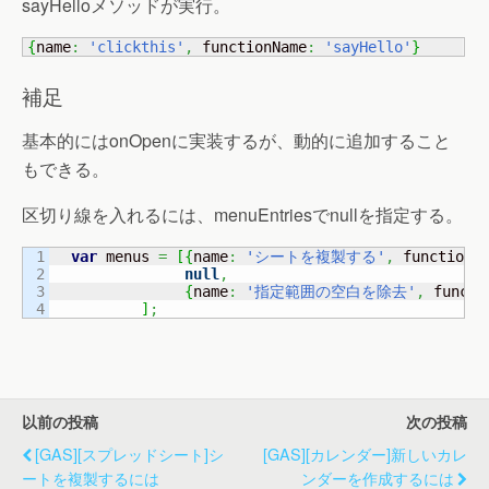
sayHelloメソッドが実行。
{
name
:
'clickthis'
,
 functionName
:
'sayHello'
}
補足
基本的にはonOpenに実装するが、動的に追加すること
もできる。
区切り線を入れるには、menuEntriesでnullを指定する。
1

var
 menus 
=
[
{
name
:
'シートを複製する'
,
 functionN
2

null
,
3

{
name
:
'指定範囲の空白を除去'
,
 functi
]
;
以前の投稿
次の投稿
[GAS][スプレッドシート]シ
[GAS][カレンダー]新しいカレ
ートを複製するには
ンダーを作成するには