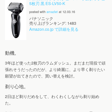
5枚刃 黒 ES-LV50-K
posted with
amazlet
at 12.03.16
パナソニック
売り上げランキング: 1483
Amazon.co.jp で詳細を見る
動機。
3年ほど使った2枚刃のラムダッシュ。まだまだ現役で頑
張れそうだったのだが、より綺麗に、より早く剃りたい
願望が出てきたので、買い替えを検討。
剃り心地。
2日ほど剃りだめをして、わくわくしながら剃り始め
た。