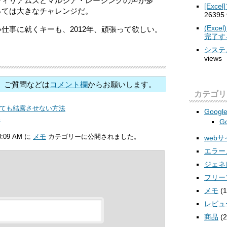
ウィリアムズとマルシア・レーシングの声が多
[Ex
っては大きなチャレンジだ。
26395 
(Ex
仕事に就くキーも、2012年、頑張って欲しい。
完了す
システ
views
、ご質問などは
コメント欄
からお願いします。
カテゴリ
ても結露させない方法
Googl
め
Go
:09 AM に
メモ
カテゴリーに公開されました。
web
エラー
ジェネ
フリー
メモ
(1
レビュ
商品
(2