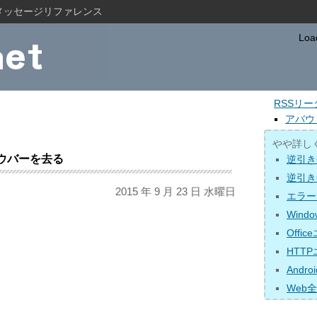
メッセージリファレンス
Loa
RSSリ
アバウ
やや詳し
ウバーを去る
逆引きGo
逆引き
2015 年 9 月 23 日 水曜日
エラー
Win
Offi
HTT
Andr
Web