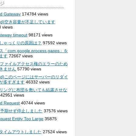
ジ
ad Gateway
174784 views
roid)空き容量が不足しています
 views
teway timeout
98171 views
しゃっくりの原因は？
97592 views
com.google.process.gapps」を
ます
72667 views
rd)ファイルアクセス権のエラーのため
きません
57790 views
roid)このページにはサーバーのリダイ
が多すぎます
46332 views
リングに布団を敷いても結露させな
42951 views
d Request
40744 views
Eは予期せず停止しました
37576 views
quest Entity Too Large
35875
タイムアウトしました
27524 views