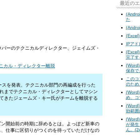
最近のエ
(And
た
(Andro
(Exc
IPア
ザウバーのテクニカルディレクター、ジェイムズ・
(Ex
完了す
(Wo
クニカル・ディレクター離脱
保存で
このコ
のため
ースを発表、テクニカル部門の再編成を行った
れまでテクニカル・ディレクターとしてマシン
(Wo
め、コ
てきたジェームズ・キー氏がチームを離脱する
(Wor
効範囲
(Wor
ズン開始前の時期に辞めるとは。よっぽど新車の
が発
ん。(24
も、仕事に区切りがつくのを待っていただけなの