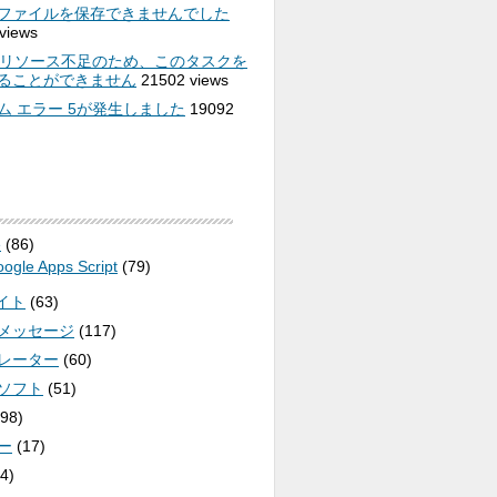
cel]ファイルを保存できませんでした
views
cel)リソース不足のため、このタスクを
ることができません
21502 views
ム エラー 5が発生しました
19092
e
(86)
ogle Apps Script
(79)
サイト
(63)
メッセージ
(117)
レーター
(60)
ソフト
(51)
98)
ー
(17)
4)