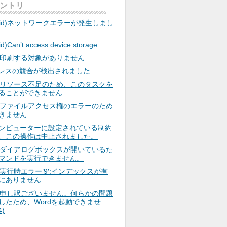
ントリ
roid)ネットワークエラーが発生しまし
id)Can’t access device storage
el)印刷する対象がありません
ドレスの競合が検出されました
cel)リソース不足のため、このタスクを
ることができません
rd)ファイルアクセス権のエラーのため
きません
ンピューターに設定されている制約
、この操作は中止されました。
rd)ダイアログボックスが開いているた
マンドを実行できません。
d)実行時エラー’9′:インデックスが有
にありません
d)申し訳ございません。何らかの問題
生したため、Wordを起動できませ
)