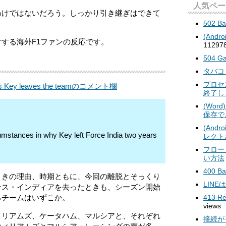
人気ペー
わけではないだろう。しっかり引き継ぎはできて
502 B
(And
する海外F1ファンの反応です。
112978
504 Ga
タバコ
プロセス「
James Key leaves the teamのコメント欄
終了し
(Wo
保存で
(And
rcumstances in why Key left Force India two years
レクト
フロー
い方法
400 Ba
ときの理由、時期ともに、今回の離脱とそっくり
LIN
ース・インディアを去ったときも、シーズン開始
るチームはいずこか。
413 Re
views
ィリアムズ、ケータハム、マルシアと、それぞれ
接続が