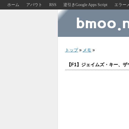
ホーム
アバウト
RSS
逆引きGoogle Apps Script
エラー
トップ
»
メモ
»
【F1】ジェイムズ・キー、ザ