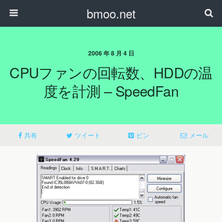
bmoo.net
2006 年 8 月 4 日
CPUファンの回転数、HDDの温
度を計測 – SpeedFan
共有
ツイート
ピン
メール